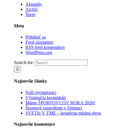
Aktuality
Archív
Šport
Meta
Prihlásiť sa
Feed záznamov
RSS feed komentárov
WordPress.org
Search for:
Najnovšie články
Naši olympionici
Výnimoční keramikári
Máme ŠPORTOVCOV ROKA 2026!
Športové sústredenie v Drienici
SVETlo V TME – kreatívna módna show
Najnovšie komentáre