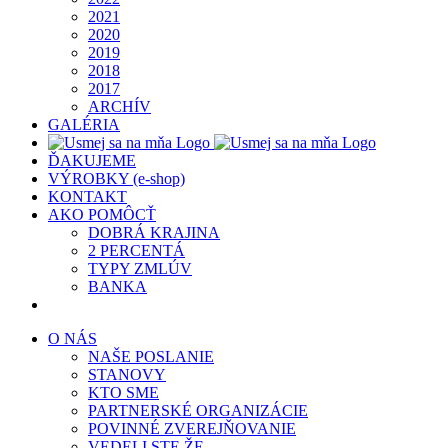
2021
2020
2019
2018
2017
ARCHÍV
GALÉRIA
ĎAKUJEME
VÝROBKY (e-shop)
KONTAKT
AKO POMÔCŤ
DOBRÁ KRAJINA
2 PERCENTÁ
TYPY ZMLÚV
BANKA
O NÁS
NAŠE POSLANIE
STANOVY
KTO SME
PARTNERSKÉ ORGANIZÁCIE
POVINNÉ ZVEREJŇOVANIE
VEDELI STE ŽE…