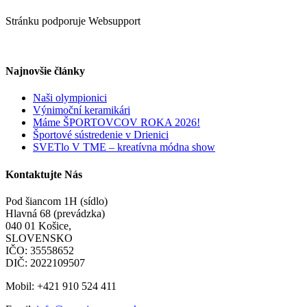
Stránku podporuje Websupport
Najnovšie články
Naši olympionici
Výnimoční keramikári
Máme ŠPORTOVCOV ROKA 2026!
Športové sústredenie v Drienici
SVETlo V TME – kreatívna módna show
Kontaktujte Nás
Pod šiancom 1H (sídlo)
Hlavná 68 (prevádzka)
040 01 Košice,
SLOVENSKO
IČO: 35558652
DIČ: 2022109507
Mobil: +421 910 524 411