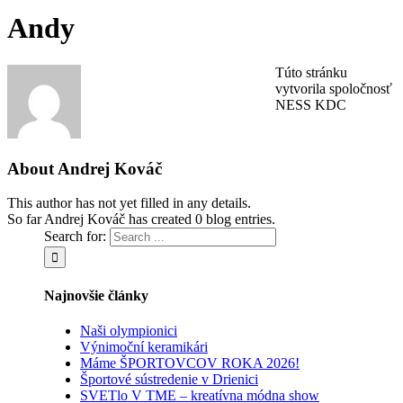
Andy
Túto stránku
vytvorila spoločnosť
NESS KDC
About
Andrej Kováč
This author has not yet filled in any details.
So far Andrej Kováč has created 0 blog entries.
Search for:
Najnovšie články
Naši olympionici
Výnimoční keramikári
Máme ŠPORTOVCOV ROKA 2026!
Športové sústredenie v Drienici
SVETlo V TME – kreatívna módna show