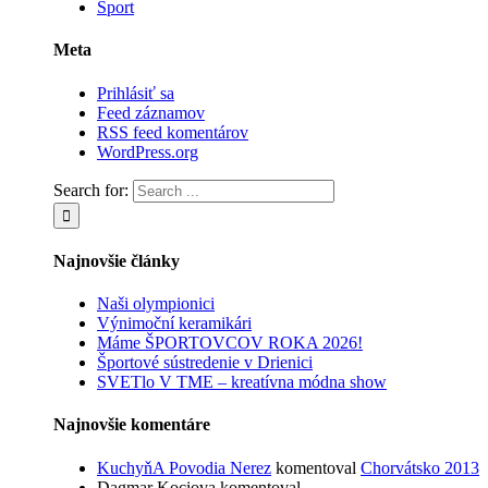
Šport
Meta
Prihlásiť sa
Feed záznamov
RSS feed komentárov
WordPress.org
Search for:
Najnovšie články
Naši olympionici
Výnimoční keramikári
Máme ŠPORTOVCOV ROKA 2026!
Športové sústredenie v Drienici
SVETlo V TME – kreatívna módna show
Najnovšie komentáre
KuchyňA Povodia Nerez
komentoval
Chorvátsko 2013
Dagmar Kociova
komentoval