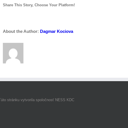
VŠETK
Share This Story, Choose Your Platform!
Facebook
Twitter
LinkedIn
Reddit
Whatsapp
Tumblr
Pinterest
Vk
Email
About the Author:
Dagmar Kociova
Túto stránku vytvorila spoločnosť NESS KDC