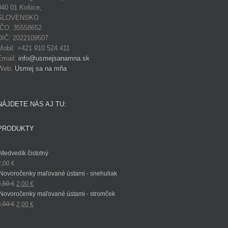
040 01 Košice,
SLOVENSKO
IČO: 35558652
DIČ: 2022109507
Mobil: +421 910 524 411
Email:
info@usmejsanamna.sk
Web:
Usmej sa na mňa
NÁJDETE NÁS AJ TU:
PRODUKTY
Medvedík čistotný
2,00
€
Novoročenky maľované ústami - snehuliak
2,50
€
2,00
€
Novoročenky maľované ústami - stromček
2,50
€
2,00
€