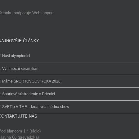
Stránku podporuje Websupport
NAJNOVŠIE ČLÁNKY
Naši olympionici
Výnimoční keramikári
Máme ŠPORTOVCOV ROKA 2026!
Športové sústredenie v Drienici
SVETlo V TME – kreatívna módna show
KONTAKTUJTE NÁS
Pod šiancom 1H (sídlo)
Hlavná 68 (prevádzka)