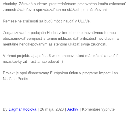
chudoby. Zároveň budeme prostredníctvom pracovného kouča oslovovať
zamestnávateľov a sprevádzať ich na stážach pri začleňovaní.
Remeselné zručnosti sa budú môcť naučiť v UĽUVe.
Zorganizovaním podujatia Hudba v tme chceme inovatívnou formou
oboznamovať verejnosť s témou inklúzie, dať príležitosť nevidiacim a
mentálne hendikepovaným asistentom ukázať svoje zručnosti.
V rámci projektu aj aj séria 6 workschopov, ktorá má ukázať a naučiť
neziskovky žiť, rásť a napredovať :)
Projekt je spolufinancovaný Európskou úniou v programe Impact Lab
Nadácie Pontis .
na
By
Dagmar Kociova
|
26 mája, 2023
|
Archív
|
Komentáre vypnuté
ROVNO
PRÍLEŽ
PRE