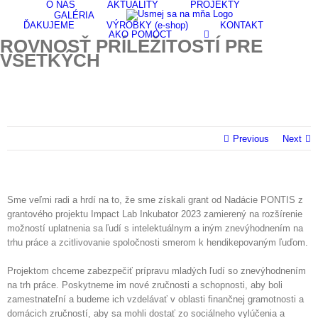
O NÁS
AKTUALITY
PROJEKTY
Skip
GALÉRIA
to
ĎAKUJEME
VÝROBKY (e-shop)
KONTAKT
content
AKO POMÔCŤ
ROVNOSŤ PRÍLEŽITOSTÍ PRE
VŠETKÝCH
Previous
Next
Sme veľmi radi a hrdí na to, že sme získali grant od Nadácie PONTIS z
grantového projektu Impact Lab Inkubator 2023 zamierený na rozšírenie
možností uplatnenia sa ľudí s intelektuálnym a iným znevýhodnením na
trhu práce a zcitlivovanie spoločnosti smerom k hendikepovaným ľuďom.
Projektom chceme zabezpečiť prípravu mladých ľudí so znevýhodnením
na trh práce. Poskytneme im nové zručnosti a schopnosti, aby boli
zamestnateľní a budeme ich vzdelávať v oblasti finančnej gramotnosti a
domácich zručností, aby sa mohli dostať zo sociálneho vylúčenia a