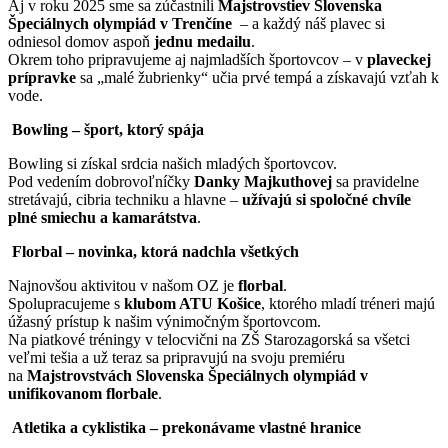
Aj v roku 2025 sme sa zúčastnili
Majstrovstiev Slovenska
Špeciálnych olympiád v Trenčíne
– a každý náš plavec si
odniesol domov aspoň
jednu medailu
.
Okrem toho pripravujeme aj najmladších športovcov – v
plaveckej
prípravke
sa „malé žubrienky“ učia prvé tempá a získavajú vzťah k
vode.
Bowling – šport, ktorý spája
Bowling si získal srdcia našich mladých športovcov.
Pod vedením dobrovoľníčky
Danky Majkuthovej
sa pravidelne
stretávajú, cibria techniku a hlavne –
užívajú si spoločné chvíle
plné smiechu a kamarátstva
.
Florbal – novinka, ktorá nadchla všetkých
Najnovšou aktivitou v našom OZ je
florbal
.
Spolupracujeme s
klubom ATU Košice
, ktorého mladí tréneri majú
úžasný prístup k našim výnimočným športovcom.
Na piatkové tréningy v telocvični na ZŠ Starozagorská sa všetci
veľmi tešia a už teraz sa pripravujú na svoju premiéru
na
Majstrovstvách Slovenska Špeciálnych olympiád v
unifikovanom florbale
.
Atletika a cyklistika – prekonávame vlastné hranice