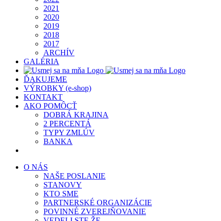
2021
2020
2019
2018
2017
ARCHÍV
GALÉRIA
ĎAKUJEME
VÝROBKY (e-shop)
KONTAKT
AKO POMÔCŤ
DOBRÁ KRAJINA
2 PERCENTÁ
TYPY ZMLÚV
BANKA
O NÁS
NAŠE POSLANIE
STANOVY
KTO SME
PARTNERSKÉ ORGANIZÁCIE
POVINNÉ ZVEREJŇOVANIE
VEDELI STE ŽE…