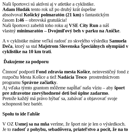
Naši športovci sú aktívni aj v atletike a cyklistike.
Adam Hudák
tento rok už po druhý krát úspešne
absolvoval
Košický polmaratón (21 km)
s fantastickým
časom
1:46
– obrovská gratulácia!
Naši športovci zabehli toho roku aj
VSE City Run
a náš
vlastný
minimaratón – Dvojmíľový beh v parku na Aničke
.
A v cyklistike máme veľkú radosť zo skvelého výsledku
Samuela
Deča
, ktorý sa stal
Majstrom Slovenska Špeciálnych olympiád v
cyklistike na 10 km trati
.
Ďakujeme za podporu
Činnosť podporil
Fond zdravia m
esta Košice
, neinvestičný fond z
rozpočtu Mesta Košice a tiež
Nadácia Tesco
prostredníctvom
programu
Správne začiatky
.
Aj vďaka týmto grantom môžeme napĺňať našu víziu – aby
šport
pre zdravotne znevýhodnené deti bol úplne zadarmo
.
Pretože každý má právo hýbať sa, zabávať a objavovať svoje
schopnosti bez bariér.
Spolu to ide ľahšie
V OZ
Usmej sa na mňa
veríme, že šport nie je len o výsledkoch.
Je to
radosť z pohybu, sebadôvera, priateľstvo a pocit, že na to