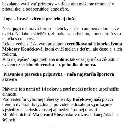
bezplatne využívať priestory – vďaka nim môžeme trénovať v
priateľskej a podporujúcej atmosfére.
Joga – hravé cvičenie pre telo aj dušu
Naša
joga
má hravú formu – detičky si často ani neuvedomia, že
cvičia. Natiahnu si telíčko, zhlboka sa nadýchnu, koncentrujú sa a
naučia sa relaxovať.
Lekcie vedie s láskavým prístupom
certifikovaná lektorka Ivona
Mokcsay Končeková
, ktorá cvičí nielen s deťmi, ale často aj s ich
rodičmi.
A to najlepšie? Joga prebieha
online
, takže sa jej môžu zúčastniť
cvičenci
z celého Slovenska – z pohodlia domova.
Plávanie a plavecká prípravka – naša najstaršia športová
aktivita
Plávanie je s nami už
14 rokov
a patrí medzi naše najúspešnejšie
činnosti.
Pod vedením výbornej trénerky
Eriky Bočekovej
naši plavci
trénujú dvakrát do týždňa a pravidelne dosahujú
vynikajúce
výsledky
na celoslovenskej aj medzinárodnej úrovni.
Mnohí z nich sú
Majstrami Slovenska
v rôznych kategóriách a
štýloch!