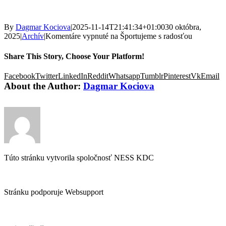
By
Dagmar Kociova
|
2025-11-14T21:41:34+01:00
30 októbra,
2025
|
Archív
|
Komentáre vypnuté
na Športujeme s radosťou
Share This Story, Choose Your Platform!
Facebook
Twitter
LinkedIn
Reddit
Whatsapp
Tumblr
Pinterest
Vk
Email
About the Author:
Dagmar Kociova
Túto stránku vytvorila spoločnosť NESS KDC
Stránku podporuje Websupport