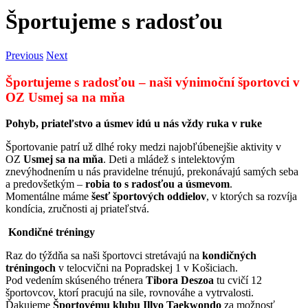
Športujeme s radosťou
Previous
Next
Športujeme s radosťou – naši výnimoční športovci v
OZ Usmej sa na mňa
Pohyb, priateľstvo a úsmev idú u nás vždy ruka v ruke
Športovanie patrí už dlhé roky medzi najobľúbenejšie aktivity v
OZ
Usmej sa na mňa
. Deti a mládež s intelektovým
znevýhodnením u nás pravidelne trénujú, prekonávajú samých seba
a predovšetkým –
robia to s radosťou a úsmevom
.
Momentálne máme
šesť športových oddielov
, v ktorých sa rozvíja
kondícia, zručnosti aj priateľstvá.
Kondičné tréningy
Raz do týždňa sa naši športovci stretávajú na
kondičných
tréningoch
v telocvični na Popradskej 1 v Košiciach.
Pod vedením skúseného trénera
Tibora Deszoa
tu cvičí 12
športovcov, ktorí pracujú na sile, rovnováhe a vytrvalosti.
Ďakujeme
Športovému klubu Illyo Taekwondo
za možnosť