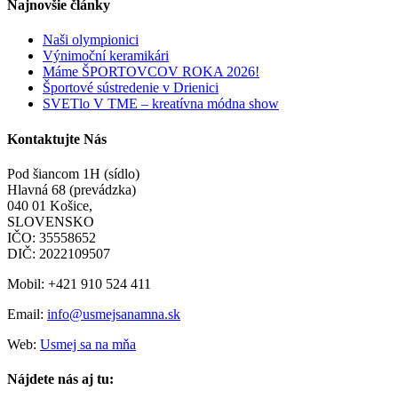
Najnovšie články
Naši olympionici
Výnimoční keramikári
Máme ŠPORTOVCOV ROKA 2026!
Športové sústredenie v Drienici
SVETlo V TME – kreatívna módna show
Kontaktujte Nás
Pod šiancom 1H (sídlo)
Hlavná 68 (prevádzka)
040 01 Košice,
SLOVENSKO
IČO: 35558652
DIČ: 2022109507
Mobil: +421 910 524 411
Email:
info@usmejsanamna.sk
Web:
Usmej sa na mňa
Nájdete nás aj tu: