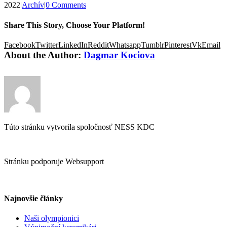
2022
|
Archív
|
0 Comments
Share This Story, Choose Your Platform!
Facebook
Twitter
LinkedIn
Reddit
Whatsapp
Tumblr
Pinterest
Vk
Email
About the Author:
Dagmar Kociova
Túto stránku vytvorila spoločnosť NESS KDC
Stránku podporuje Websupport
Najnovšie články
Naši olympionici