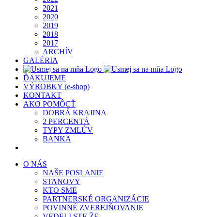
2021
2020
2019
2018
2017
ARCHÍV
GALÉRIA
ĎAKUJEME
VÝROBKY (e-shop)
KONTAKT
AKO POMÔCŤ
DOBRÁ KRAJINA
2 PERCENTÁ
TYPY ZMLÚV
BANKA
O NÁS
NAŠE POSLANIE
STANOVY
KTO SME
PARTNERSKÉ ORGANIZÁCIE
POVINNÉ ZVEREJŇOVANIE
VEDELI STE ŽE…