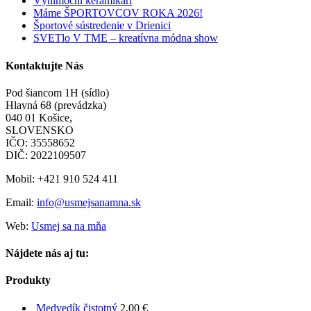
Výnimoční keramikári
Máme ŠPORTOVCOV ROKA 2026!
Športové sústredenie v Drienici
SVETlo V TME – kreatívna módna show
Kontaktujte Nás
Pod šiancom 1H (sídlo)
Hlavná 68 (prevádzka)
040 01 Košice,
SLOVENSKO
IČO: 35558652
DIČ: 2022109507
Mobil: +421 910 524 411
Email:
info@usmejsanamna.sk
Web:
Usmej sa na mňa
Nájdete nás aj tu:
Produkty
Medvedík čistotný
2,00
€