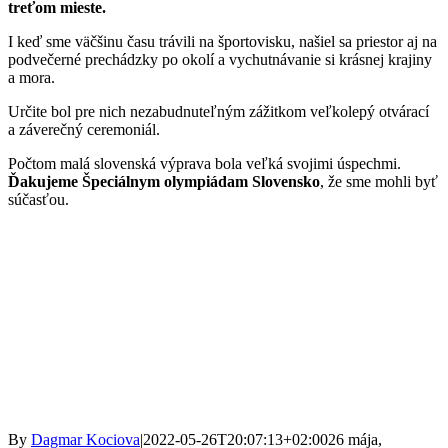
treťom mieste.
I keď sme väčšinu času trávili na športovisku, našiel sa priestor aj na
podvečerné prechádzky po okolí a vychutnávanie si krásnej krajiny
a mora.
Určite bol pre nich nezabudnuteľným zážitkom veľkolepý otvárací
a záverečný ceremoniál.
Počtom malá slovenská výprava bola veľká svojimi úspechmi.
Ďakujeme Špeciálnym olympiádam Slovensko
, že sme mohli byť
súčasťou.
By
Dagmar Kociova
|
2022-05-26T20:07:13+02:00
26 mája,