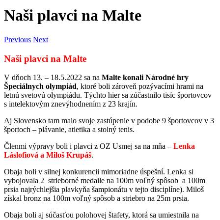
Naši plavci na Malte
Previous
Next
Naši plavci na Malte
V dňoch 13. – 18.5.2022 sa na
Malte konali Národné hry
Špeciálnych olympiád
, ktoré boli zároveň pozývacími hrami na
letnú svetovú olympiádu. Týchto hier sa zúčastnilo tisíc športovcov
s intelektovým znevýhodnením z 23 krajín.
Aj Slovensko tam malo svoje zastúpenie v podobe 9 športovcov v 3
športoch – plávanie, atletika a stolný tenis.
Členmi výpravy boli i plavci z OZ Usmej sa na mňa –
Lenka
Láslofiová a Miloš Krupáš
.
Obaja boli v silnej konkurencii mimoriadne úspešní. Lenka si
vybojovala 2 strieborné medaile na 100m voľný spôsob a 100m
prsia najrýchlejšia plavkyňa šampionátu v tejto disciplíne). Miloš
získal bronz na 100m voľný spôsob a striebro na 25m prsia.
Obaja boli aj súčasťou polohovej štafety, ktorá sa umiestnila na