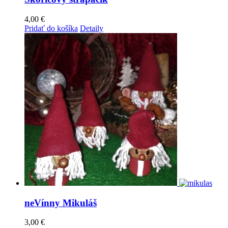
4,00
€
Pridať do košíka
Detaily
neVínny Mikuláš
3,00
€