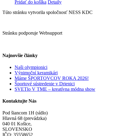
Pridať do košíka
Detaily
Túto stránku vytvorila spoločnosť NESS KDC
Stránku podporuje Websupport
Najnovšie články
Naši olympionici
Výnimoční keramikári
Máme ŠPORTOVCOV ROKA 2026!
Športové sústredenie v Drienici
SVETlo V TME – kreatívna módna show
Kontaktujte Nás
Pod šiancom 1H (sídlo)
Hlavná 68 (prevádzka)
040 01 Košice,
SLOVENSKO
IČO: 35558652