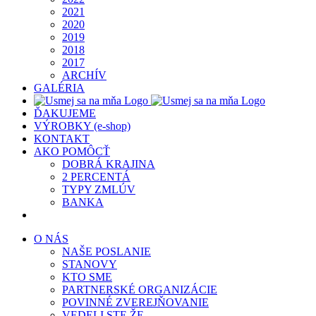
2021
2020
2019
2018
2017
ARCHÍV
GALÉRIA
ĎAKUJEME
VÝROBKY (e-shop)
KONTAKT
AKO POMÔCŤ
DOBRÁ KRAJINA
2 PERCENTÁ
TYPY ZMLÚV
BANKA
O NÁS
NAŠE POSLANIE
STANOVY
KTO SME
PARTNERSKÉ ORGANIZÁCIE
POVINNÉ ZVEREJŇOVANIE
VEDELI STE ŽE…