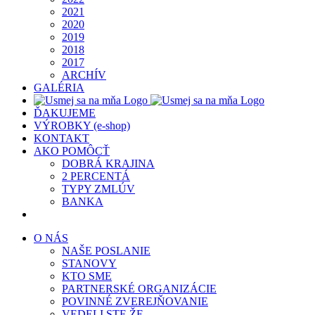
2021
2020
2019
2018
2017
ARCHÍV
GALÉRIA
ĎAKUJEME
VÝROBKY (e-shop)
KONTAKT
AKO POMÔCŤ
DOBRÁ KRAJINA
2 PERCENTÁ
TYPY ZMLÚV
BANKA
O NÁS
NAŠE POSLANIE
STANOVY
KTO SME
PARTNERSKÉ ORGANIZÁCIE
POVINNÉ ZVEREJŇOVANIE
VEDELI STE ŽE…