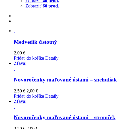
Zobraziť
40 prod.
Zobraziť
60 prod.
Medvedík čistotný
2,00
€
Pridať do košíka
Detaily
Zľava!
Novoročenky maľované ústami – snehuliak
2,50
€
2,00
€
Pridať do košíka
Detaily
Zľava!
Novoročenky maľované ústami – stromček
2,50
€
2,00
€