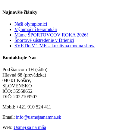
Najnovšie články
Naši olympionici
Výnimoční keramikári
Máme ŠPORTOVCOV ROKA 2026!
Športové sústredenie v Drienici
SVETlo V TME – kreatívna módna show
Kontaktujte Nás
Pod šiancom 1H (sídlo)
Hlavná 68 (prevádzka)
040 01 Košice,
SLOVENSKO
IČO: 35558652
DIČ: 2022109507
Mobil: +421 910 524 411
Email:
info@usmejsanamna.sk
Web:
Usmej sa na mňa