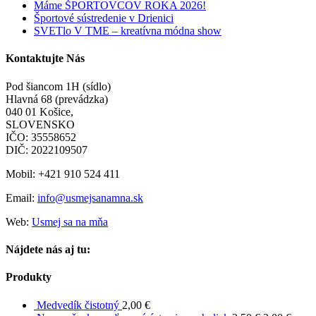
Máme ŠPORTOVCOV ROKA 2026!
Športové sústredenie v Drienici
SVETlo V TME – kreatívna módna show
Kontaktujte Nás
Pod šiancom 1H (sídlo)
Hlavná 68 (prevádzka)
040 01 Košice,
SLOVENSKO
IČO: 35558652
DIČ: 2022109507
Mobil: +421 910 524 411
Email:
info@usmejsanamna.sk
Web:
Usmej sa na mňa
Nájdete nás aj tu:
Produkty
Medvedík čistotný
2,00
€