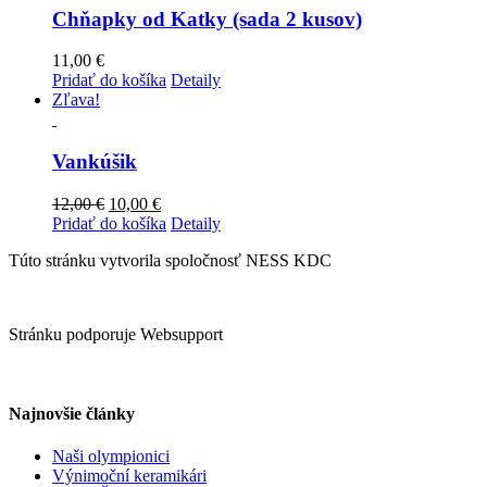
Chňapky od Katky (sada 2 kusov)
11,00
€
Pridať do košíka
Detaily
Zľava!
Vankúšik
12,00
€
10,00
€
Pridať do košíka
Detaily
Túto stránku vytvorila spoločnosť NESS KDC
Stránku podporuje Websupport
Najnovšie články
Naši olympionici
Výnimoční keramikári