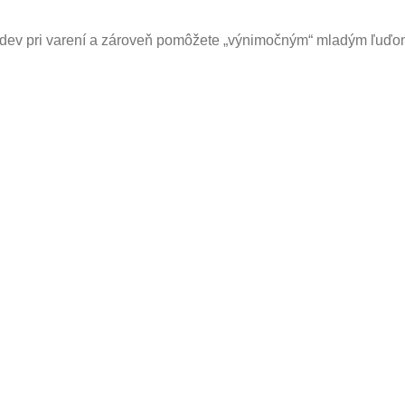
 odev pri varení a zároveň pomôžete „výnimočným“ mladým ľuďom