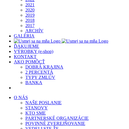
2021
2020
2019
2018
2017
ARCHÍV
GALÉRIA
ĎAKUJEME
VÝROBKY (e-shop)
KONTAKT
AKO POMÔCŤ
DOBRÁ KRAJINA
2 PERCENTÁ
TYPY ZMLÚV
BANKA
O NÁS
NAŠE POSLANIE
STANOVY
KTO SME
PARTNERSKÉ ORGANIZÁCIE
POVINNÉ ZVEREJŇOVANIE
VEDELI STE ŽE…