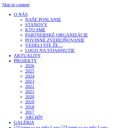
Skip to content
O NÁS
NAŠE POSLANIE
STANOVY
KTO SME
PARTNERSKÉ ORGANIZÁCIE
POVINNÉ ZVEREJŇOVANIE
VEDELI STE ŽE…
LOGO NA STIAHNUTIE
AKTUALITY
PROJEKTY
2026
2025
2024
2023
2022
2021
2020
2019
2018
2017
ARCHÍV
GALÉRIA