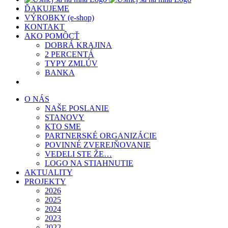
ĎAKUJEME
VÝROBKY (e-shop)
KONTAKT
AKO POMÔCŤ
DOBRÁ KRAJINA
2 PERCENTÁ
TYPY ZMLÚV
BANKA
O NÁS
NAŠE POSLANIE
STANOVY
KTO SME
PARTNERSKÉ ORGANIZÁCIE
POVINNÉ ZVEREJŇOVANIE
VEDELI STE ŽE…
LOGO NA STIAHNUTIE
AKTUALITY
PROJEKTY
2026
2025
2024
2023
2022