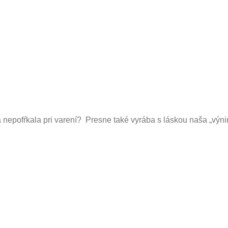
 nepofŕkala pri varení? Presne také vyrába s láskou naša „výnimo