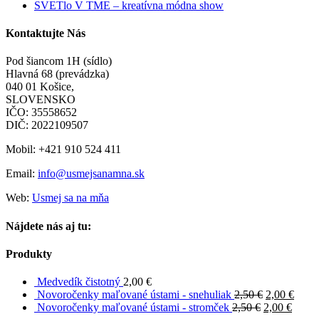
SVETlo V TME – kreatívna módna show
Kontaktujte Nás
Pod šiancom 1H (sídlo)
Hlavná 68 (prevádzka)
040 01 Košice,
SLOVENSKO
IČO: 35558652
DIČ: 2022109507
Mobil: +421 910 524 411
Email:
info@usmejsanamna.sk
Web:
Usmej sa na mňa
Nájdete nás aj tu:
Produkty
Medvedík čistotný
2,00
€
Novoročenky maľované ústami - snehuliak
2,50
€
2,00
€
Novoročenky maľované ústami - stromček
2,50
€
2,00
€