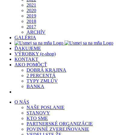
2021
2020
2019
2018
2017
ARCHÍV
GALÉRIA
ĎAKUJEME
VÝROBKY (e-shop)
KONTAKT
AKO POMÔCŤ
DOBRÁ KRAJINA
2 PERCENTÁ
TYPY ZMLÚV
BANKA
O NÁS
NAŠE POSLANIE
STANOVY
KTO SME
PARTNERSKÉ ORGANIZÁCIE
POVINNÉ ZVEREJŇOVANIE
VEDELI STE ŽE…